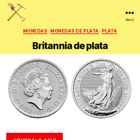
Menú
La
Categorías
MONEDAS
MONEDAS DE PLATA
PLATA
veta
de
Britannia de plata
oro