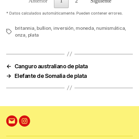
Anterior
1
2
Siguiente
* Datos calculados automáticamente. Pueden contener errores.
britannia
,
bullion
,
inversión
,
moneda
,
numismática
,
Etiquetas
onza
,
plata
←
Canguro australiano de plata
→
Elefante de Somalia de plata
Correo
Instagram
electrónico