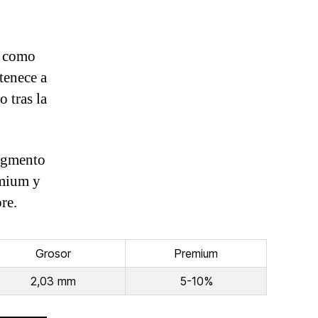
a como
tenece a
 tras la
segmento
emium y
re.
Grosor
Premium
2,03 mm
5-10%