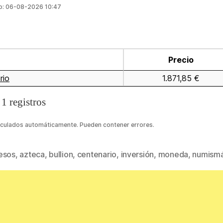
o: 06-08-2026 10:47
Precio
rio
1.871,85 €
 1 registros
lculados automáticamente. Pueden contener errores.
esos
,
azteca
,
bullion
,
centenario
,
inversión
,
moneda
,
numismá
s