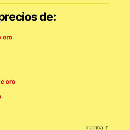
recios de:
 oro
de oro
o
Ir arriba
↑