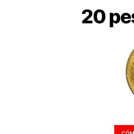
20 pe
CÓM