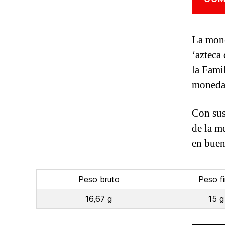
La mone
‘azteca
la Fami
moneda
Con sus
de la m
en buen
Peso bruto
Peso f
16,67 g
15 g