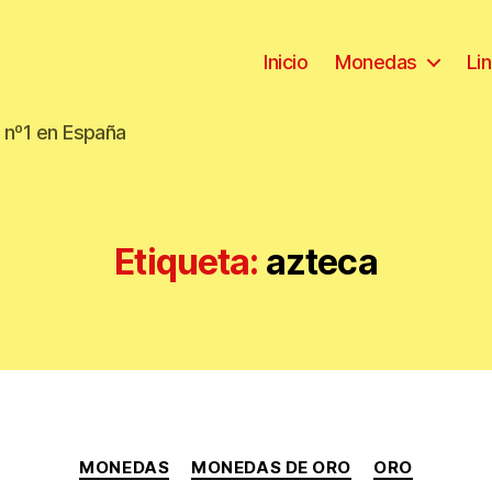
Inicio
Monedas
Li
 nº1 en España
Etiqueta:
azteca
Categorías
MONEDAS
MONEDAS DE ORO
ORO