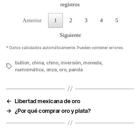
registros
Anterior
1
2
3
4
5
Siguiente
* Datos calculados automáticamente. Pueden contener errores.
bullion
,
china
,
chino
,
inversión
,
moneda
,
Etiquetas
numismática
,
onza
,
oro
,
panda
←
Libertad mexicana de oro
→
¿Por qué comprar oro y plata?