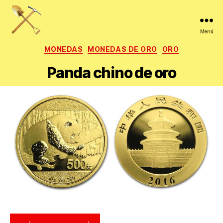
Menú
La
Categorías
MONEDAS
MONEDAS DE ORO
ORO
veta
de
Panda chino de oro
oro