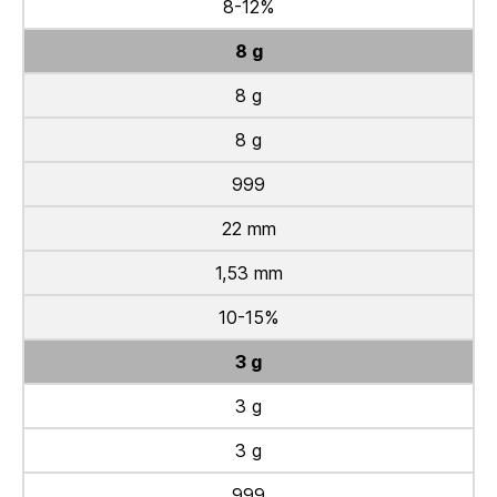
8-12%
8 g
8 g
8 g
999
22 mm
1,53 mm
10-15%
3 g
3 g
3 g
999