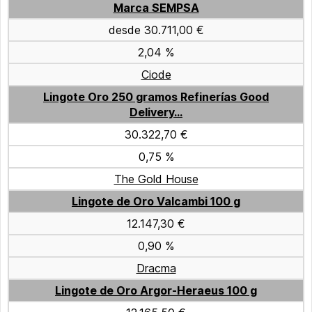
Marca SEMPSA
desde 30.711,00 €
2,04 %
Ciode
Lingote Oro 250 gramos Refinerías Good
Delivery...
30.322,70 €
0,75 %
The Gold House
Lingote de Oro Valcambi 100 g
12.147,30 €
0,90 %
Dracma
Lingote de Oro Argor-Heraeus 100 g