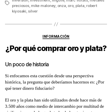
inversion
,
investment
,
lingote
,
marc flotats
,
metales
Etiquetas
preciosos
,
mike maloney
,
onza
,
oro
,
plata
,
robert
kiyosaki
,
silver
Categorías
INFORMACIÓN
¿Por qué comprar oro y plata?
Un poco de historia
Si enfocamos esta cuestión desde una perspectiva
histórica, la pregunta que deberíamos hacernos es: ¿Por
qué tener dinero fiduciario?
El oro y la plata han sido utilizados desde hace más de
3.500 años como medio de intercambio por multitud de