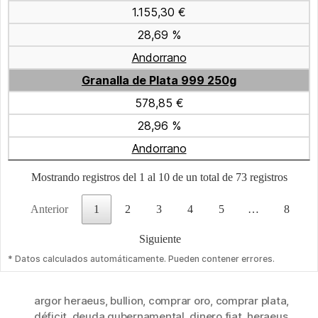
1.155,30 €
28,69 %
Andorrano
Granalla de Plata 999 250g
578,85 €
28,96 %
Andorrano
Mostrando registros del 1 al 10 de un total de 73 registros
Anterior
1
2
3
4
5
…
8
Siguiente
* Datos calculados automáticamente. Pueden contener errores.
argor heraeus
,
bullion
,
comprar oro
,
comprar plata
,
déficit
,
deuda gubernamental
,
dinero fiat
,
heraeus
,