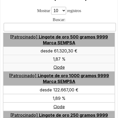
Mostrar
registros
Buscar:
[Patrocinado]
Lingote de oro 500 gramos 9999
Marca SEMPSA
desde 61.320,30 €
1,87 %
Ciode
[Patrocinado]
Lingote de oro 1000 gramos 9999
Marca SEMPSA
desde 122.667,00 €
1,89 %
Ciode
[Patrocinado]
Lingote de oro 250 gramos 9999