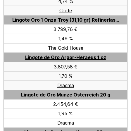
4,74 %
Ciode
Lingote Oro 1 Onza Troy (31,10 gr) Refinerías...
3.799,76 €
1,49 %
The Gold House
Lingote de Oro Argor-Heraeus 1 oz
3.807,58 €
1,70 %
Dracma
Lingote de Oro Munze Osterreich 20 g
2.454,64 €
1,95 %
Dracma