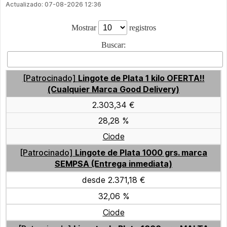
Actualizado: 07-08-2026 12:36
Mostrar
registros
Buscar:
[Patrocinado]
Lingote de Plata 1 kilo OFERTA!!
(Cualquier Marca Good Delivery)
2.303,34 €
28,28 %
Ciode
[Patrocinado]
Lingote de Plata 1000 grs. marca
SEMPSA (Entrega inmediata)
desde 2.371,18 €
32,06 %
Ciode