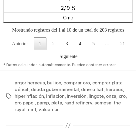
2,19 %
Cmc
Mostrando registros del 1 al 10 de un total de 203 registros
Anterior
1
2
3
4
5
…
21
Siguiente
* Datos calculados automáticamente. Pueden contener errores.
argor heraeus
,
bullion
,
comprar oro
,
comprar plata
,
déficit
,
deuda gubernamental
,
dinero fiat
,
heraeus
,
hiperinflación
,
inflación
,
inversión
,
lingote
,
onza
,
oro
,
Etiquetas
oro papel
,
pamp
,
plata
,
rand refinery
,
sempsa
,
the
royal mint
,
valcambi