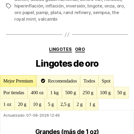
hiperinflación
,
inflación
,
inversión
,
lingote
,
onza
,
oro
,
Etiquetas
oro papel
,
pamp
,
plata
,
rand refinery
,
sempsa
,
the
royal mint
,
valcambi
Categorías
LINGOTES
ORO
Lingotes de oro
Mejor Premium
Recomendados
Todos
Spot
Por tiendas
400 oz
1 kg
500 g
250 g
100 g
50 g
1 oz
20 g
10 g
5 g
2,5 g
2 g
1 g
Actualizado: 07-08-2026 12:46
Grandes (más de 1 oz)