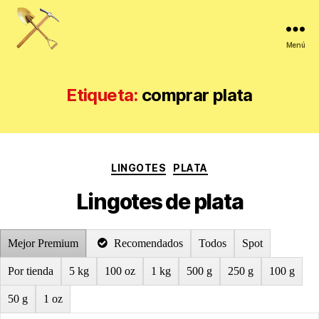
Menú
La
veta
de
Etiqueta:
comprar plata
oro
Categorías
LINGOTES
PLATA
Lingotes de plata
Mejor Premium
Recomendados
Todos
Spot
Por tienda
5 kg
100 oz
1 kg
500 g
250 g
100 g
50 g
1 oz