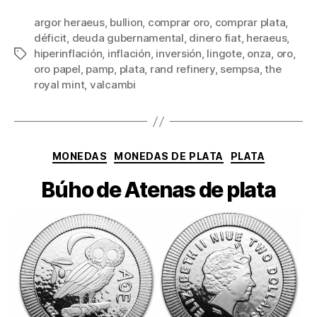
argor heraeus
,
bullion
,
comprar oro
,
comprar plata
,
déficit
,
deuda gubernamental
,
dinero fiat
,
heraeus
,
hiperinflación
,
inflación
,
inversión
,
lingote
,
onza
,
oro
,
Etiquetas
oro papel
,
pamp
,
plata
,
rand refinery
,
sempsa
,
the
royal mint
,
valcambi
Categorías
MONEDAS
MONEDAS DE PLATA
PLATA
Búho de Atenas de plata