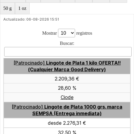
50 g
1 oz
Actualizado: 06-08-2026 15:51
Mostrar
registros
Buscar:
[Patrocinado]
Lingote de Plata 1 kilo OFERTA!!
(Cualquier Marca Good Delivery)
2.209,36 €
28,60 %
Ciode
[Patrocinado]
Lingote de Plata 1000 grs. marca
SEMPSA (Entrega inmediata)
desde 2.276,31 €
32,50 %