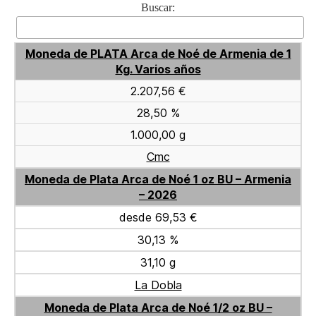
Buscar:
Moneda de PLATA Arca de Noé de Armenia de 1
Kg. Varios años
2.207,56 €
28,50 %
1.000,00 g
Cmc
Moneda de Plata Arca de Noé 1 oz BU – Armenia
– 2026
desde 69,53 €
30,13 %
31,10 g
La Dobla
Moneda de Plata Arca de Noé 1/2 oz BU –