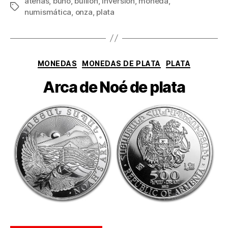
atenas
,
buho
,
bullion
,
inversión
,
moneda
,
Etiquetas
numismática
,
onza
,
plata
Categorías
MONEDAS
MONEDAS DE PLATA
PLATA
Arca de Noé de plata