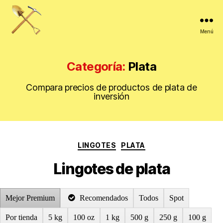
Menú
La
veta
de
Categoría:
Plata
oro
Compara precios de productos de plata de
inversión
Categorías
LINGOTES
PLATA
Lingotes de plata
Mejor Premium
Recomendados
Todos
Spot
Por tienda
5 kg
100 oz
1 kg
500 g
250 g
100 g