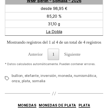
WMF Berlín – Somalia – 2026
desde 98,95 €
85,20 %
31,10 g
La Dobla
Mostrando registros del 1 al 4 de un total de 4 registros
Anterior
1
Siguiente
* Datos calculados automáticamente. Pueden contener errores.
bullion
,
elefante
,
inversión
,
moneda
,
numismática
,
Etiquetas
onza
,
plata
,
somalia
Categorías
MONEDAS
MONEDAS DE PLATA
PLATA