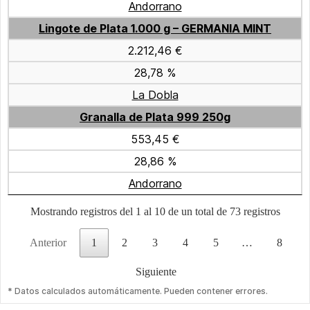
Andorrano
Lingote de Plata 1.000 g – GERMANIA MINT
2.212,46 €
28,78 %
La Dobla
Granalla de Plata 999 250g
553,45 €
28,86 %
Andorrano
Mostrando registros del 1 al 10 de un total de 73 registros
Anterior
1
2
3
4
5
…
8
Siguiente
* Datos calculados automáticamente. Pueden contener errores.